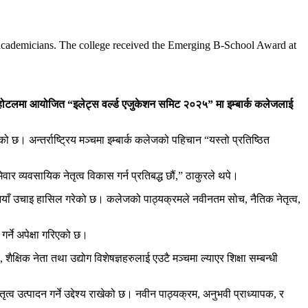
d academicians. The college received the Emerging B-School Award at
स होटलमा आयोजित
“
इलेट्स वर्ल्ड एजुकेशन समिट २०२५
”
मा इम्बार्क कलेजलाई
ेको छ। अन्तर्राष्ट्रिय मञ्चमा इम्बार्क कलेजको पहिचान “यस्तो प्रतिष्ठित
्मेवार व्यवसायिक नेतृत्व विकास गर्न प्रतिबद्ध छौं,” ठाकुरले थपे।
मा नयाँ उचाइ हासिल गरेको छ। कलेजको पाठ्यक्रमले नवीनतम सोच, नैतिक नेतृत्व,
र्ने अपेक्षा गरिएको छ।
ा, शैक्षिक नेता तथा उद्योग विशेषज्ञहरुलाई एउटै मञ्चमा ल्याएर शिक्षा सम्बन्धी
्व उत्पादन गर्ने उद्देश्य राखेको छ। नवीन पाठ्यक्रम, अनुभवी प्राध्यापक, र