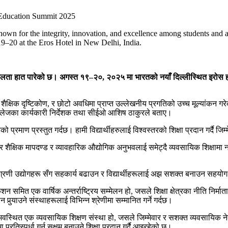
nown for the integrity, innovation, and excellence among students an
9–20 at the Eros Hotel in New Delhi, India.
ो सफलता हात पारेको छ। अगस्त १९
–
२०
,
२०२५ मा भारतको नयाँ दिल्लीस्थित इरो
ीन शैक्षिक दृष्टिकोण, र छोटो अवधिमा प्राप्त उल्लेखनीय प्रगतिको उच्च मूल्यांकन गर
बार्क कलेजका कार्यकारी निर्देशक तथा सीईओ आशिष ठाकुरले बताए।
को प्रमाण प्रस्तुत गर्दछ। हामी विद्यार्थीहरुलाई विश्वस्तरको शिक्षा प्रदान गर्दै जिम
ोर शैक्षिक मापदण्ड र व्यावहारिक औद्योगिक अनुभवलाई समेट्दै व्यवसायिक शिक्षा
 अग्रणी उद्योगहरू सँग सहकार्य बढाउन र विद्यार्थीहरूलाई अझ सशक्त बनाउन सहयोग ग
केशन समित एक वार्षिक अन्तर्राष्ट्रिय सम्मेलन हो, जसले शिक्षा क्षेत्रका नीति निर्मात
‍याउने संस्थाहरूलाई विभिन्न श्रेणीमा सम्मानित गर्ने गर्दछ।
अवस्थित एक व्यवसायिक शिक्षण संस्था हो, जसले जिम्मेवार र सशक्त व्यवसायिक नेतृत
्रतिस्पर्धा गर्न सक्षम बनाउने शिक्षा प्रदान गर्दै आइरहेको छ।