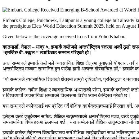
Embark College, Pulchowk, Lalitpur is a young college but already k
the prestigious Elets World Education Summit 2025, held on August 1
Given below is the coverage received to us from Yoho Khabar.
काठमाडौं
,
नेपाल
–
भाद्र ५
,
इम्बार्क कलेजले अन्तर्राष्ट्रिय स्तरमा अर्को ठूल
“
इमर्जिङ बी
–
स्कूल
”
उपाधिबाट सम्मान गरिएको हो।
उक्त सम्मानले इम्बार्क कलेजले व्यवसायिक शिक्षा क्षेत्रमा पुर्‍याएको योगदान, नव
अन्तर्राष्ट्रिय मञ्चमा सम्मानित हुन पाउँदा हामी अत्यन्त गौरवान्वित छौं,” इम्
“यो सम्मानले व्यवसायिक शिक्षाको क्षेत्रमा हाम्रो दृष्टिकोण, प्रतिबद्धता र नवाचार
इम्बार्क कलेजः नवीन शिक्षा र व्यावसायिक अभ्यासको संगम, इम्बार्क कलेजले कठ
र विश्वव्यापी व्यवसायिक क्षमताको विकासमा विशेष ध्यान केन्द्रित गरेको छ।
यस सम्मानले कलेजलाई थप प्रेरित गर्दै शैक्षिक कार्यक्रमहरूलाई विस्तार गर्न,
इलेट्स वर्ल्ड एजुकेशन समिटः शैक्षिक उत्कृष्टताको अन्तर्राष्ट्रिय मञ्च, वर्ल्ड एजु
समसामयिक विषयहरूमा छलफल गर्छ। यस सम्मेलनले शैक्षिक उत्कृष्टतामा योगदान पुर्
इम्बार्क कलेज,रोहेम्प्टन विश्वविद्यालय सगँ शैक्षिक साझेदारीका साथ ललितपुरमा 
उद्योग सँगको बलियो सहकार्यका माध्यमबाट कलेजले विद्यार्थीहरूलाई विश्व बजारमा प